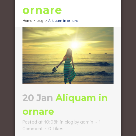
ornare
Home
>
blog
>
Aliquam in ornare
20 Jan
Aliquam in
ornare
Posted at 10:05h
in
blog
by
admin
1
Comment
0
Likes