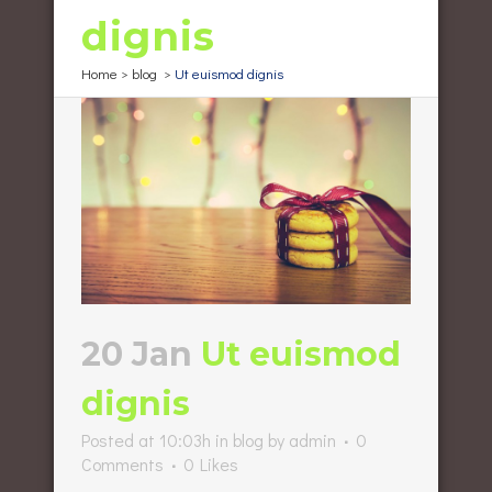
dignis
Home
>
blog
>
Ut euismod dignis
20 Jan
Ut euismod
dignis
Posted at 10:03h
in
blog
by
admin
0
Comments
0
Likes